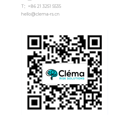
T：+86 21 3251 5535
hello@clema-rs.cn