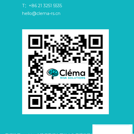
T：+86 21 3251 5535
hello@clema-rs.cn