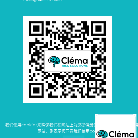
我们使用cookies来确保我们在网站上为您提供最佳体验。 如果您继续使
网站，则表示您同意我们使用cookies。
© Copyright 2026 Clema Risk Solutions