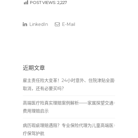
POST VIEWS:
2,227
LinkedIn
E-Mail
近期文章
雇主责任险大变革！24小时意外、住院津贴全面
取消，还有必要买吗？
高端医疗险真实理赔案例解析——家属探望交通
费用理赔启示
病历瑕疵理赔遇阻？专业保险代理为儿童高端医
疗保驾护航