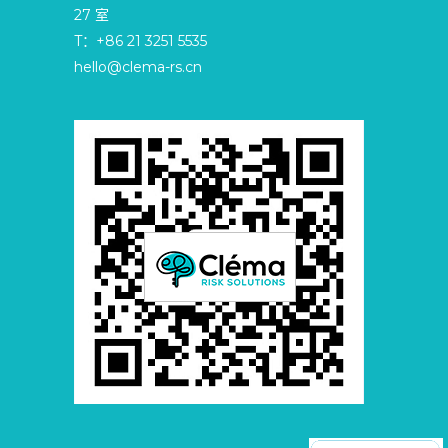
27 室
T：+86 21 3251 5535
hello@clema-rs.cn