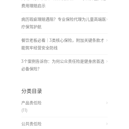
费用理赔启示
病历瑕疵理赔遇阻？专业保险代理为儿童高端医
疗保驾护航
餐饮老板必看｜3类核心保险，附加关键条款才
能筑牢经营安全防线
3个案例告诉你：为何公众责任险是健身房首选
必备保险？
分类目录
产品责任险
(11)
公共责任险