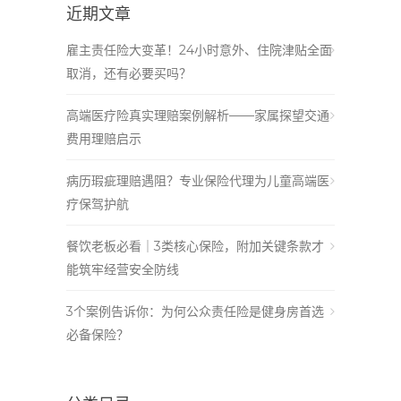
近期文章
雇主责任险大变革！24小时意外、住院津贴全面
取消，还有必要买吗？
高端医疗险真实理赔案例解析——家属探望交通
费用理赔启示
病历瑕疵理赔遇阻？专业保险代理为儿童高端医
疗保驾护航
餐饮老板必看｜3类核心保险，附加关键条款才
能筑牢经营安全防线
3个案例告诉你：为何公众责任险是健身房首选
必备保险？