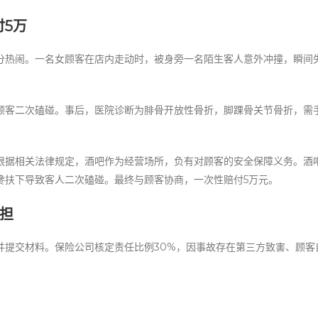
5万
分热闹。一名女顾客在店内走动时，被身旁一名陌生客人意外冲撞，瞬间
顾客二次磕碰。事后，医院诊断为腓骨开放性骨折，脚踝骨关节骨折，需
根据相关法律规定，酒吧作为经营场所，负有对顾客的安全保障义务。酒
搀扶下导致客人二次磕碰。最终与顾客协商，一次性赔付5万元。
担
并提交材料。保险公司核定责任比例30%，因事故存在第三方致害、顾客