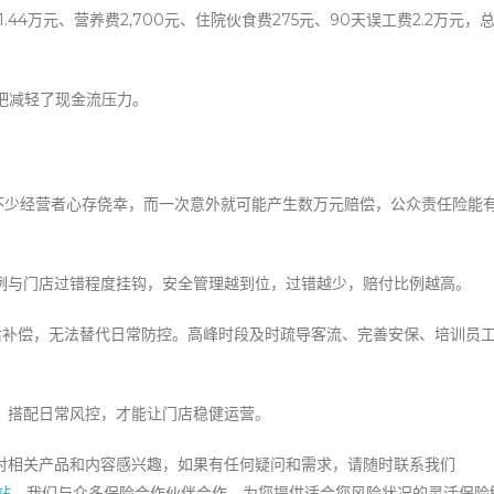
.44万元、营养费2,700元、住院伙食费275元、90天误工费2.2万元，
酒吧减轻了现金流压力。
不少经营者心存侥幸，而一次意外就可能产生数万元赔偿，公众责任险能
例与门店过错程度挂钩，安全管理越到位，过错越少，赔付比例越高。
后补偿，无法替代日常防控。高峰时段及时疏导客流、完善安保、培训员
，搭配日常风控，才能让门店稳健运营。
对相关产品和内容感兴趣，如果有任何疑问和需求，请随时联系我们
站
。我们与众多保险合作伙伴合作，为您提供适合您风险状况的灵活保险