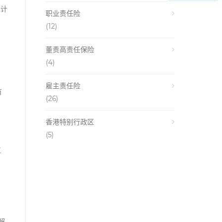
总计
职业责任险
(12)
董责高责任保险
(4)
雇主责任险
有
(26)
香港特别行政区
(5)
工
解