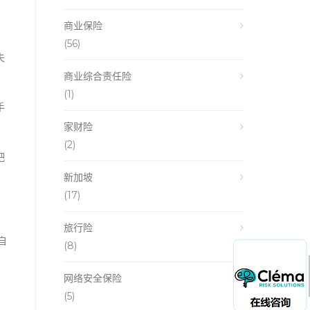
商业保险
(56)
失
商业综合责任险
(1)
手
家财险
(2)
吧
新加坡
(17)
旅行险
自
(8)
网络安全保险
(5)