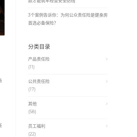
款才能筑牢经营安全防线
3个案例告诉你：为何公众责任险是健身房
首选必备保险？
分类目录
产品责任险
(11)
告
公共责任险
(17)
其他
(58)
，
任
员工福利
(22)