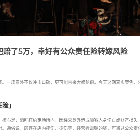
酒吧赔了5万，幸好有公众责任险转嫁风险
线。一场意外不仅冲击口碑，更可能带来大额赔偿。今天这则真实案例，
任险」
，核心是：酒吧在约定场所内，因经营意外造成顾客人身伤亡或财产损失
付。通俗说，顾客在店内摔伤、烫伤等，经营者需赔的钱，可通过公众责