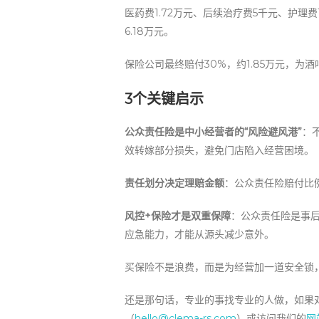
医药费1.72万元、后续治疗费5千元、护理费1
6.18万元。
保险公司最终赔付30%，约1.85万元，为
3个关键启示
公众责任险是中小经营者的“风险避风港”
：
效转嫁部分损失，避免门店陷入经营困境。
责任划分决定理赔金额
：公众责任险赔付比
风控+保险才是双重保障
：公众责任险是事
应急能力，才能从源头减少意外。
买保险不是浪费，而是为经营加一道安全锁
还是那句话，专业的事找专业的人做，如果
（
hello@clema-rs.com
）或访问我们的
网